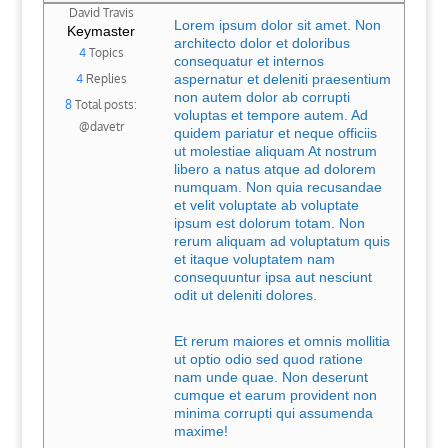
David Travis
Lorem ipsum dolor sit amet. Non
Keymaster
architecto dolor et doloribus
4
Topics
consequatur et internos
4
Replies
aspernatur et deleniti praesentium
non autem dolor ab corrupti
8
Total posts:
voluptas et tempore autem. Ad
@davetr
quidem pariatur et neque officiis
ut molestiae aliquam At nostrum
libero a natus atque ad dolorem
numquam. Non quia recusandae
et velit voluptate ab voluptate
ipsum est dolorum totam. Non
rerum aliquam ad voluptatum quis
et itaque voluptatem nam
consequuntur ipsa aut nesciunt
odit ut deleniti dolores.
Et rerum maiores et omnis mollitia
ut optio odio sed quod ratione
nam unde quae. Non deserunt
cumque et earum provident non
minima corrupti qui assumenda
maxime!