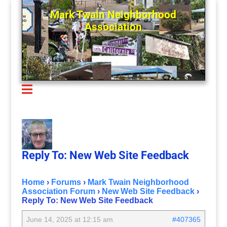
Mark Twain Neighborhood
Association

Reply To: New Web Site Feedback
Home
›
Forums
›
Mark Twain Neighborhood
Association Forum
›
New Web Site Feedback
›
Reply To: New Web Site Feedback
June 14, 2025 at 12:15 am
#407365